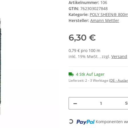
Artikelnummer:
106
GTIN:
762303027848
Kategorie:
POLY SHEEN® 800
Hersteller:
Amann Mettler
6,30 €
0,79 € pro 100 m
inkl. 19% MwSt. , zzgl.
Versand
4 Stk Auf Lager
Lieferzeit:
2 - 3 Werktage
(DE - Ausla
S
Komponenten wer