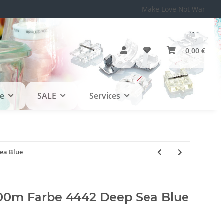
Make Love Not War
0,00 €
le
SALE
Services
ea Blue
0m Farbe 4442 Deep Sea Blue