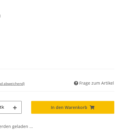
m
Frage zum Artikel
nd abweichend)
tk
In den Warenkorb
den geladen ...