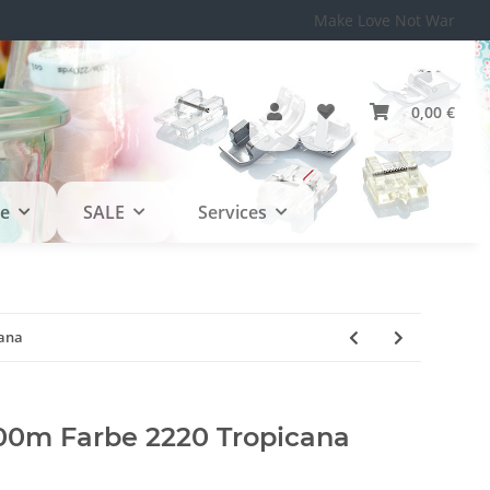
Make Love Not War
0,00 €
le
SALE
Services
ana
0m Farbe 2220 Tropicana