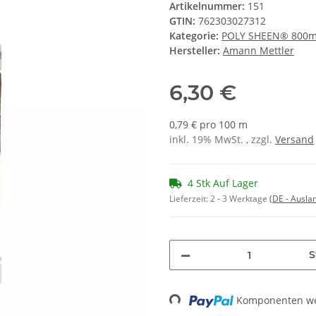
Artikelnummer:
151
GTIN:
762303027312
Kategorie:
POLY SHEEN® 800
Hersteller:
Amann Mettler
6,30 €
0,79 € pro 100 m
inkl. 19% MwSt. , zzgl.
Versand
4 Stk Auf Lager
Lieferzeit:
2 - 3 Werktage
(DE - Ausla
S
Loading...
Komponenten wer