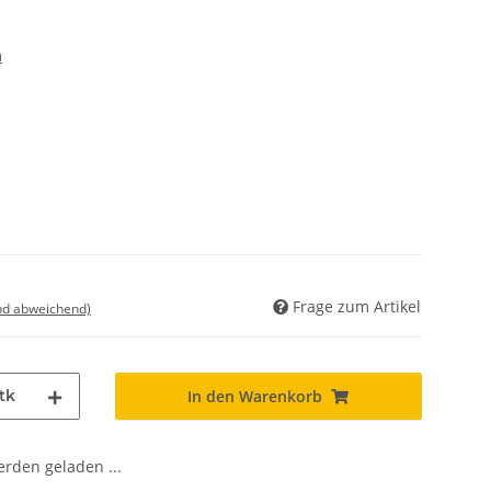
m
Frage zum Artikel
nd abweichend)
tk
In den Warenkorb
den geladen ...