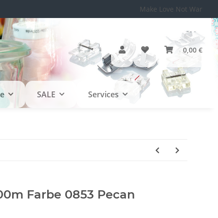
Make Love Not War
0,00 €
le
SALE
Services
0m Farbe 0853 Pecan