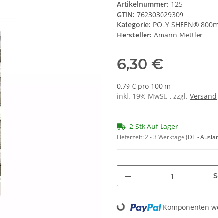
Artikelnummer:
125
GTIN:
762303029309
Kategorie:
POLY SHEEN® 800
Hersteller:
Amann Mettler
6,30 €
0,79 € pro 100 m
inkl. 19% MwSt. , zzgl.
Versand
2 Stk Auf Lager
Lieferzeit:
2 - 3 Werktage
(DE - Ausla
S
Loading...
Komponenten wer