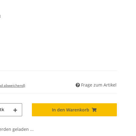
m
Frage zum Artikel
nd abweichend)
tk
In den Warenkorb
den geladen ...