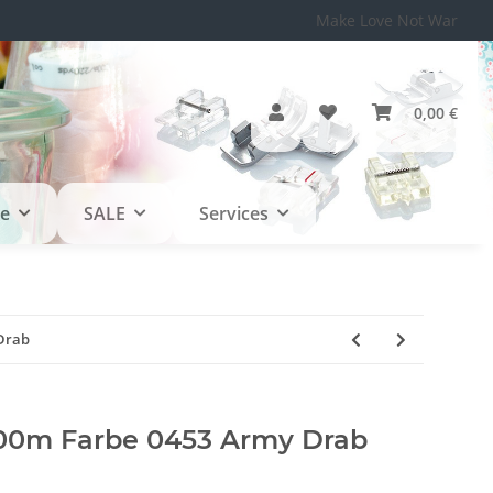
Make Love Not War
0,00 €
le
SALE
Services
Drab
0m Farbe 0453 Army Drab