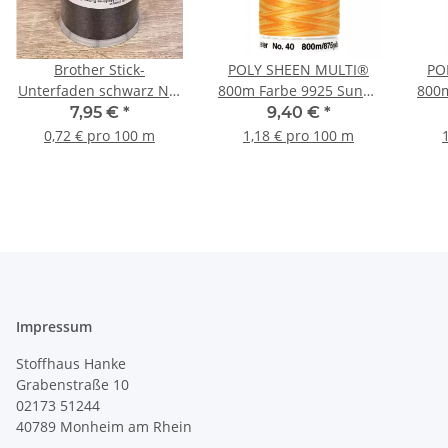
Brother Stick-
POLY SHEEN MULTI®
PO
Unterfaden schwarz No.
800m Farbe 9925 Sunny
800m
60, 1100m
Rays
7,95 €
*
9,40 €
*
0,72 € pro 100 m
1,18 € pro 100 m
Impressum
Stoffhaus Hanke
Grabenstraße 10
02173 51244
40789
Monheim am Rhein