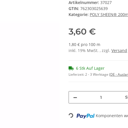
Artikelnummer:
37027
GTIN:
762303025639
Kategorie:
POLY SHEEN® 200
3,60 €
1,80 € pro 100 m
inkl. 19% MwSt. , zzgl.
Versand
6 Stk Auf Lager
Lieferzeit:
2 - 3 Werktage
(DE - Ausla
S
Komponenten wer
Loading...