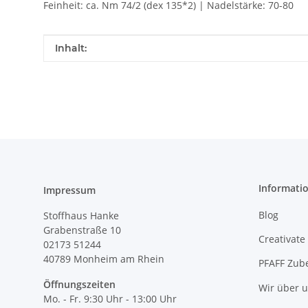
Feinheit: ca. Nm 74/2 (dex 135*2) | Nadelstärke: 70-80
Produkteigenschaft
Wert
Inhalt:
Informati
Impressum
Blog
Stoffhaus Hanke
Grabenstraße 10
Creativate
02173 51244
40789
Monheim am Rhein
PFAFF Zub
Öffnungszeiten
Wir über 
Mo. - Fr. 9:30 Uhr - 13:00 Uhr