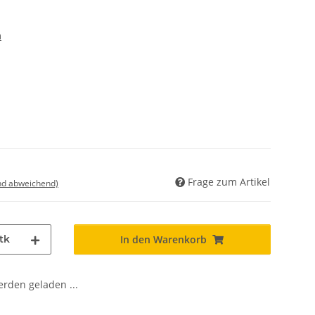
m
Frage zum Artikel
nd abweichend)
tk
In den Warenkorb
den geladen ...