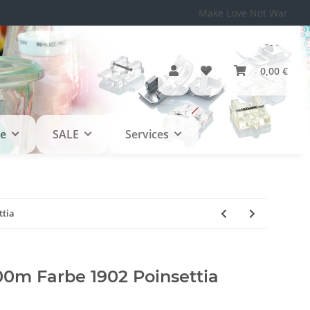
Make Love Not War
0,00 €
le
SALE
Services
ttia
m Farbe 1902 Poinsettia