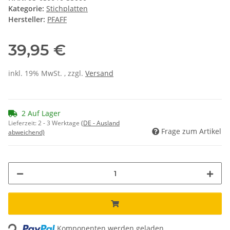
Kategorie:
Stichplatten
Hersteller:
PFAFF
39,95 €
inkl. 19% MwSt. , zzgl.
Versand
2 Auf Lager
Lieferzeit:
2 - 3 Werktage
(DE - Ausland
Frage zum Artikel
abweichend)
ading...
Komponenten werden geladen ...