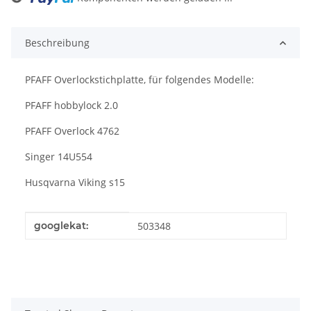
ading...
Beschreibung
PFAFF Overlockstichplatte, für folgendes Modelle:
PFAFF hobbylock 2.0
PFAFF Overlock 4762
Singer 14U554
Husqvarna Viking s15
Produkteigenschaft
Wert
googlekat:
503348