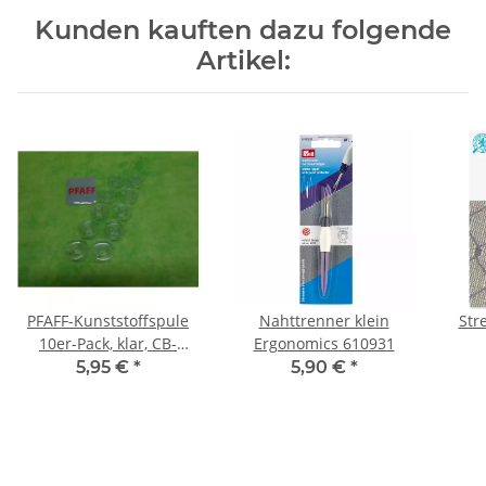
Kunden kauften dazu folgende
Artikel:
PFAFF-Kunststoffspule
Nahttrenner klein
Str
10er-Pack, klar, CB-
Ergonomics 610931
Greifer
5,95 €
*
5,90 €
*