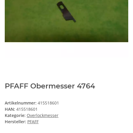
PFAFF Obermesser 4764
Artikelnummer:
415518601
HAN:
415518601
Kategorie:
Overlockmesser
Hersteller:
PFAFF