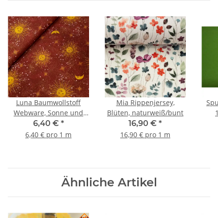
Luna Baumwollstoff
Mia Rippenjersey,
Spu
Webware, Sonne und
Blüten, naturweiß/bunt
Mond, burgundy, gelb,
amb
6,40 €
*
16,90 €
*
gold
quil
6,40 € pro 1 m
16,90 € pro 1 m
Ähnliche Artikel