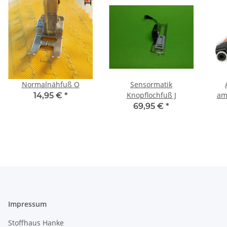
Normalnähfuß O
Sensormatik
Knopflochfuß J
amb
14,95 €
*
69,95 €
*
Impressum
Stoffhaus Hanke