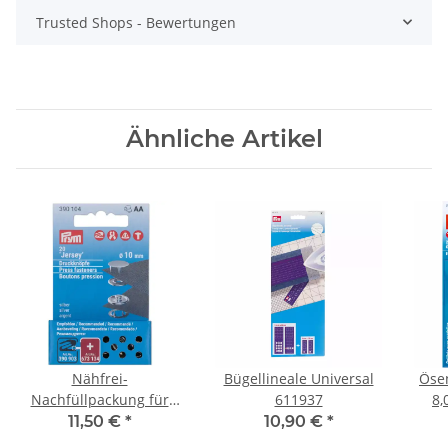
Trusted Shops - Bewertungen
Ähnliche Artikel
Nähfrei-
Bügellineale Universal
Öse
Nachfüllpackung für
611937
8,
390120, glatte Kappe,
11,50 €
*
10,90 €
*
10mm, silberfarbig