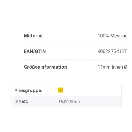
Material
100% Messing
EAN/GTIN
4002275413710
Größeninformation
11mm Innen Ø
Produkteigenschaft
Wert
Preisgruppe:
Z
Inhalt:
15,00 Stück