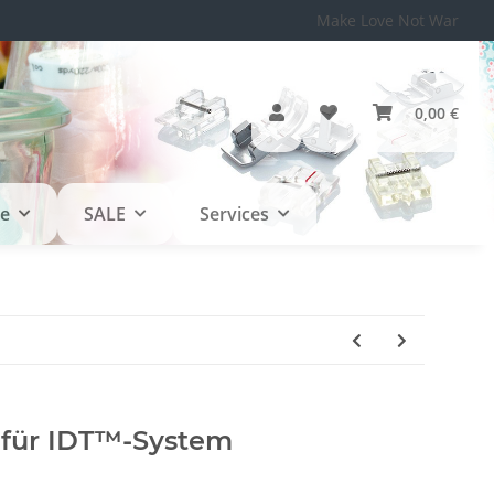
Make Love Not War
0,00 €
le
SALE
Services
 für IDT™-System