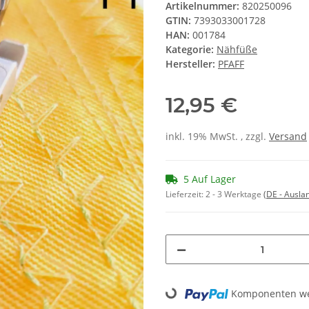
Artikelnummer:
820250096
GTIN:
7393033001728
HAN:
001784
Kategorie:
Nähfüße
Hersteller:
PFAFF
12,95 €
inkl. 19% MwSt. , zzgl.
Versand
5 Auf Lager
Lieferzeit:
2 - 3 Werktage
(DE - Ausla
Loading...
Komponenten wer