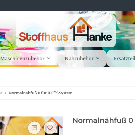
Maschinenzubehör
Nähzubehör
Ersatztei
ße
Normalnähfuß 0 für IDT™-System
Normalnähfuß 0