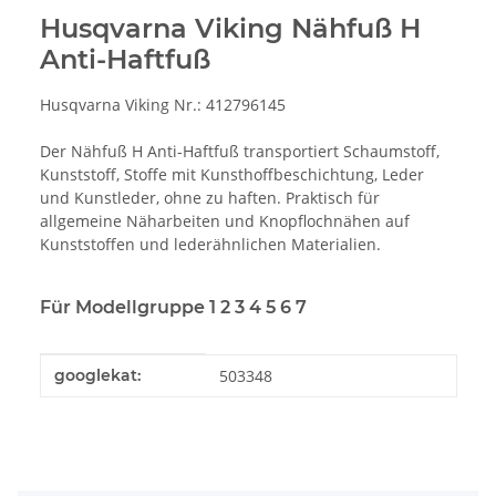
Husqvarna Viking Nähfuß H
Anti-Haftfuß
Husqvarna Viking Nr.: 412796145
Der Nähfuß H Anti-Haftfuß transportiert Schaumstoff,
Kunststoff, Stoffe mit Kunsthoffbeschichtung, Leder
und Kunstleder, ohne zu haften. Praktisch für
allgemeine Näharbeiten und Knopflochnähen auf
Kunststoffen und lederähnlichen Materialien.
Für Modellgruppe 1 2 3 4 5 6 7
Produkteigenschaft
Wert
googlekat:
503348