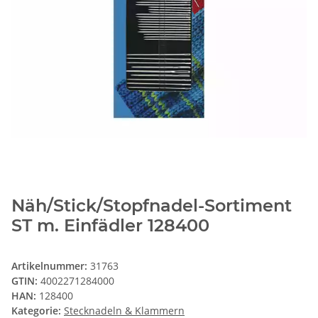
Näh/Stick/Stopfnadel-Sortiment
ST m. Einfädler 128400
Artikelnummer:
31763
GTIN:
4002271284000
HAN:
128400
Kategorie:
Stecknadeln & Klammern