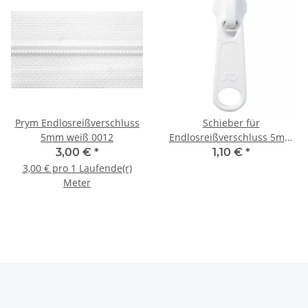
Prym Endlosreißverschluss
Schieber für
5mm weiß 0012
Endlosreißverschluss 5mm
weiß 0012
3,00 €
*
1,10 €
*
3,00 € pro 1 Laufende(r)
Meter