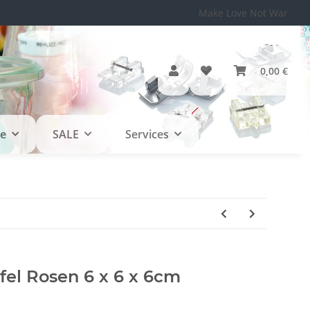
Make Love Not War
0,00 €
le
SALE
Services
fel Rosen 6 x 6 x 6cm