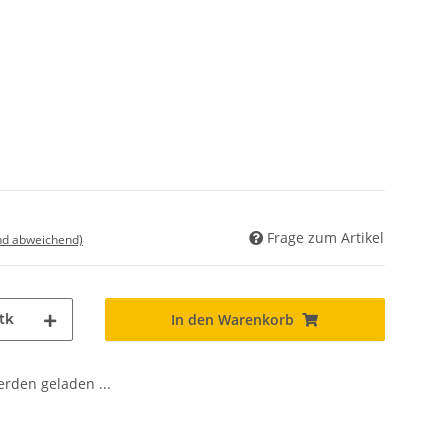
Frage zum Artikel
nd abweichend)
tk
In den Warenkorb
den geladen ...