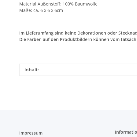
Material Außenstoff: 100% Baumwolle
Maße: ca. 6 x 6 x 6cm
Im Lieferumfang sind keine Dekorationen oder Stecknad
Die Farben auf den Produktbildern können vom tatsäch
Produkteigenschaft
Wert
Inhalt:
Informati
Impressum