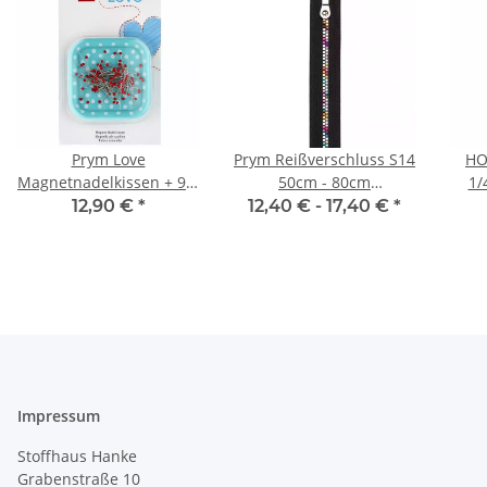
Prym Love
Prym Reißverschluss S14
HO
Magnetnadelkissen + 9 g
50cm - 80cm
1/
Glaskopf Nadel mint
schwarz/Regenbogen -
12,90 €
*
12,40 € -
17,40 €
*
610287
nicht teilbar
Impressum
Stoffhaus Hanke
Grabenstraße 10