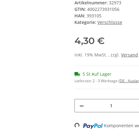
Artikelnummer:
32973
GTIN:
4002273931056
HAN:
393105
Kategorie:
Verschlüsse
4,30 €
inkl. 19% MwSt. , zzgl.
Versand
5 St Auf Lager
Lieferzeit:
2 - 3 Werktage
(DE - Ausla
Loading...
Komponenten wer