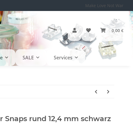
Make Love Not War
0,00 €
le
SALE
Services
r Snaps rund 12,4 mm schwarz