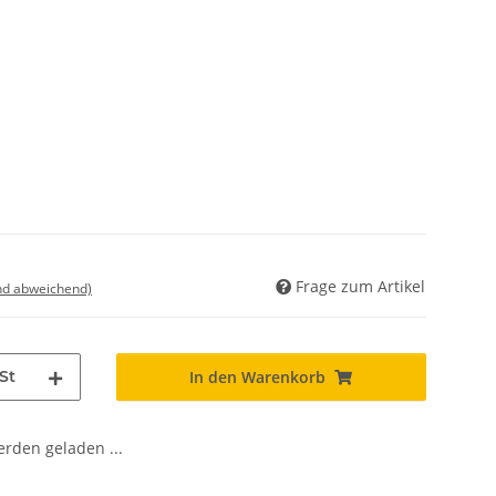
Frage zum Artikel
nd abweichend)
St
In den Warenkorb
den geladen ...