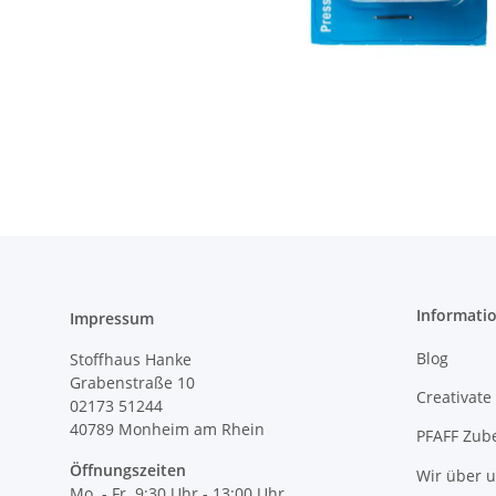
Informati
Impressum
Blog
Stoffhaus Hanke
Grabenstraße 10
Creativate
02173 51244
40789
Monheim am Rhein
PFAFF Zub
Öffnungszeiten
Wir über 
Mo. - Fr. 9:30 Uhr - 13:00 Uhr