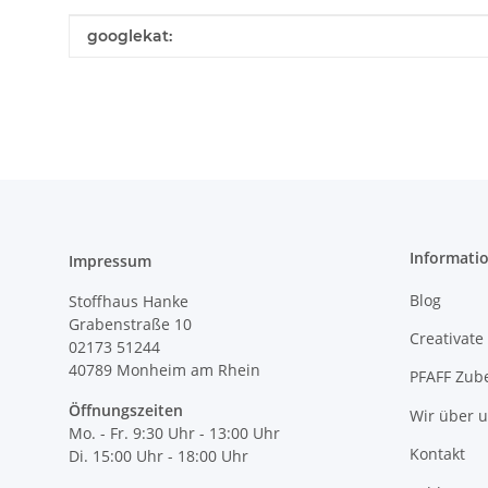
Produkteigenschaft
Wert
googlekat:
Informati
Impressum
Blog
Stoffhaus Hanke
Grabenstraße 10
Creativate
02173 51244
40789
Monheim am Rhein
PFAFF Zub
Öffnungszeiten
Wir über 
Mo. - Fr. 9:30 Uhr - 13:00 Uhr
Kontakt
Di. 15:00 Uhr - 18:00 Uhr