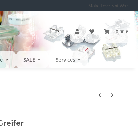
Make Love Not War
0,00 €
le
SALE
Services
Greifer