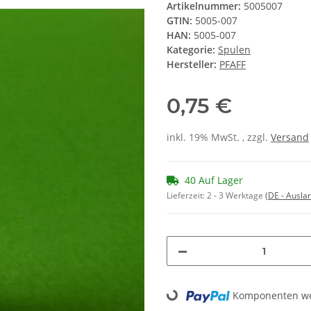
Artikelnummer:
5005007
GTIN:
5005-007
HAN:
5005-007
Kategorie:
Spulen
Hersteller:
PFAFF
0,75 €
inkl. 19% MwSt. , zzgl.
Versand
40 Auf Lager
Lieferzeit:
2 - 3 Werktage
(DE - Ausla
Loading...
Komponenten wer