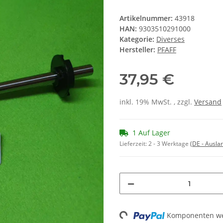
Artikelnummer:
43918
HAN:
9303510291000
Kategorie:
Diverses
Hersteller:
PFAFF
37,95 €
inkl. 19% MwSt. , zzgl.
Versand
1 Auf Lager
Lieferzeit:
2 - 3 Werktage
(DE - Ausla
Komponenten wer
Loading...