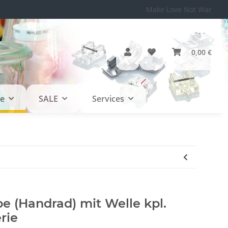
Make Love Not War
0,00 €
le
SALE
Services
e (Handrad) mit Welle kpl.
rie