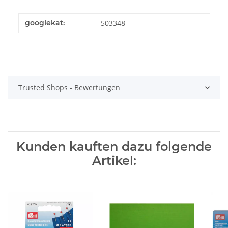
Produkteigenschaft
Wert
googlekat:
503348
Trusted Shops - Bewertungen
Kunden kauften dazu folgende
Artikel: