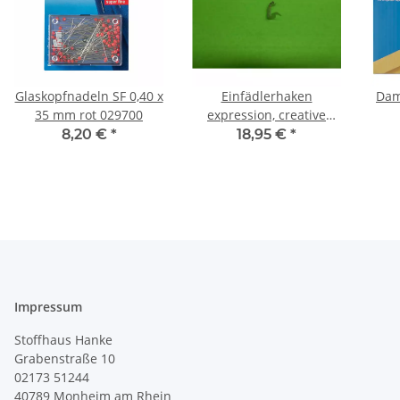
Glaskopfnadeln SF 0,40 x
Einfädlerhaken
Dam
35 mm rot 029700
expression, creative
sensation pro
8,20 €
*
18,95 €
*
Impressum
Stoffhaus Hanke
Grabenstraße 10
02173 51244
40789
Monheim am Rhein