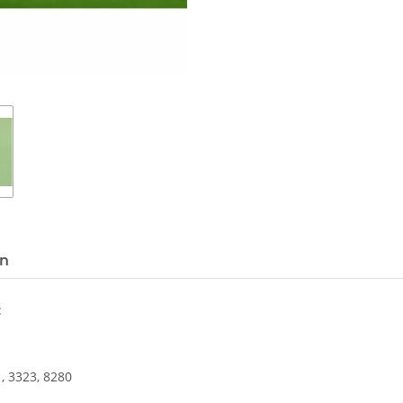
en
:
1, 3323, 8280