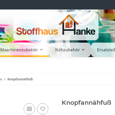
Maschinenzubehör
Nähzubehör
Ersatztei
ße
Knopfannähfuß
Knopfannähfuß