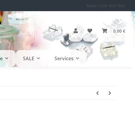
Make Love Not War
0,00 €
le
SALE
Services