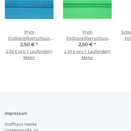
Prym
Prym
Schie
Endlosreißverschluss
Endlosreißverschluss
End
3mm blau türkis 0070
3mm mittelgrün 0026
3mm
2,50 €
*
2,50 €
*
2,50 € pro 1 Laufende(r)
2,50 € pro 1 Laufende(r)
Meter
Meter
Impressum
Stoffhaus Hanke
Grabenstraße 10