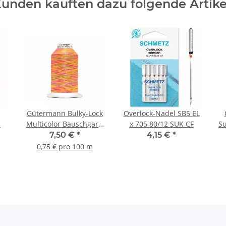
unden kauften dazu folgende Artike
Gütermann Bulky-Lock
Overlock-Nadel SB5 EL
1
Multicolor Bauschgarn
x 705 80/12 SUK CF
Su
No.80 1000m Col. 9878
7,50 €
*
4,15 €
*
0,75 € pro 100 m