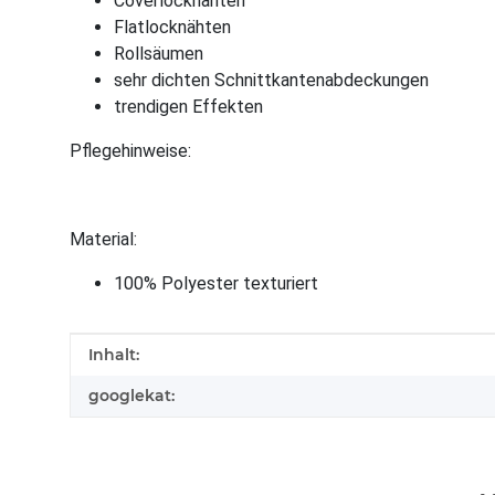
Coverlocknähten
Flatlocknähten
Rollsäumen
sehr dichten Schnittkantenabdeckungen
trendigen Effekten
Pflegehinweise:
Material:
100% Polyester texturiert
Produkteigenschaft
Wert
Inhalt:
googlekat: