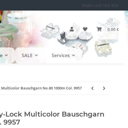
Make Love Not War
0,00 €
le
SALE
Services
Multicolor Bauschgarn No.80 1000m Col. 9957
-Lock Multicolor Bauschgarn
. 9957