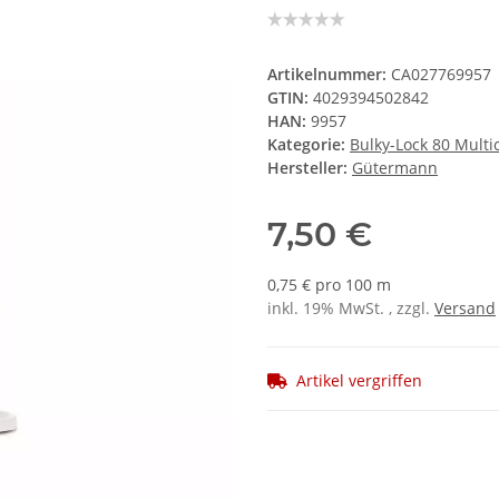
Artikelnummer:
CA027769957
GTIN:
4029394502842
HAN:
9957
Kategorie:
Bulky-Lock 80 Mult
Hersteller:
Gütermann
7,50 €
0,75 € pro 100 m
inkl. 19% MwSt. , zzgl.
Versand
Artikel vergriffen