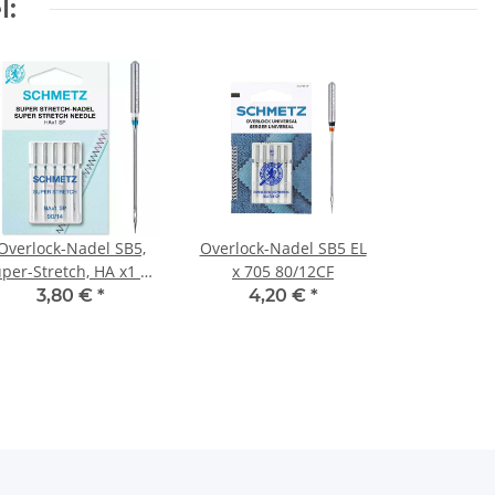
l:
Overlock-Nadel SB5,
Overlock-Nadel SB5 EL
per-Stretch, HA x1 SP
x 705 80/12CF
90/14
3,80 €
*
4,20 €
*