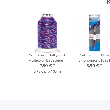
K
Gütermann Bulky-Lock
Nahttrenner klein
Multicolor Bauschgarn
Ergonomics 61093
No.80 1000m Col. 9944
7,50 €
*
5,90 €
*
0,75 € pro 100 m