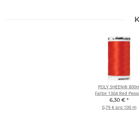
K
POLY SHEEN® 800
Farbe 1304 Red Pepp
6,30 €
*
0,79 € pro 100 m