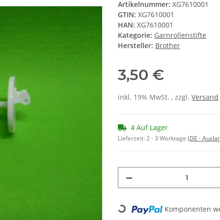
Artikelnummer:
XG7610001
GTIN:
XG7610001
HAN:
XG7610001
Kategorie:
Garnrollenstifte
Hersteller:
Brother
3,50 €
inkl. 19% MwSt. , zzgl.
Versand
4 Auf Lager
Lieferzeit:
2 - 3 Werktage
(DE - Ausla
Loading...
Komponenten wer