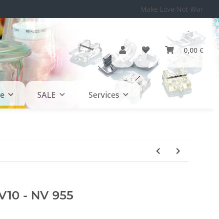
Make Love Not War
0,00 €
le
SALE
Services
NV10 - NV 955