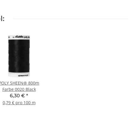
l:
POLY SHEEN® 800m
Farbe 0020 Black
6,30 €
*
0,79 € pro 100 m