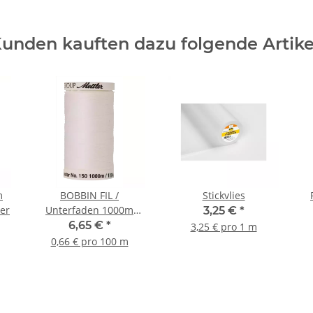
unden kauften dazu folgende Artike
m
BOBBIN FIL /
Stickvlies
er
Unterfaden 1000m
3,25 €
*
Farbe 2000 White
6,65 €
*
3,25 € pro 1 m
0,66 € pro 100 m