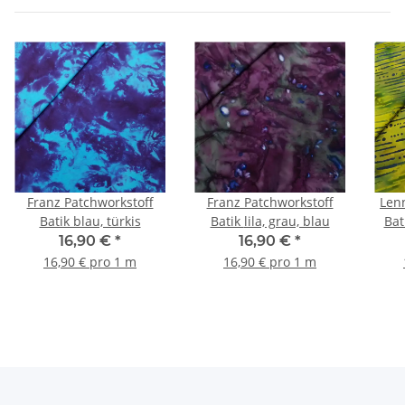
Franz Patchworkstoff
Franz Patchworkstoff
Len
Batik blau, türkis
Batik lila, grau, blau
Bat
16,90 €
*
16,90 €
*
16,90 € pro 1 m
16,90 € pro 1 m