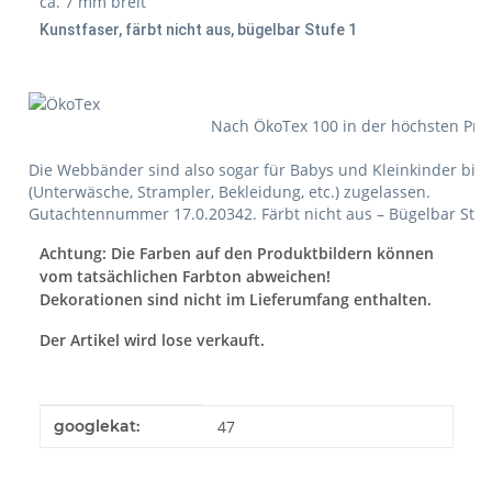
ca. 7 mm breit
Kunstfaser, färbt nicht aus, bügelbar Stufe 1
Nach ÖkoTex 100 in der höchsten Produk
Die Webbänder sind also sogar für Babys und Kleinkinder bis 
(Unterwäsche, Strampler, Bekleidung, etc.) zugelassen.
Gutachtennummer 17.0.20342. Färbt nicht aus – Bügelbar Stufe
Achtung: Die Farben auf den Produktbildern können
vom tatsächlichen Farbton abweichen!
Dekorationen sind nicht im Lieferumfang enthalten.
Der Artikel wird lose verkauft.
Produkteigenschaft
Wert
googlekat:
47