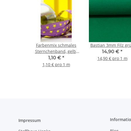
Farbenmix schmales
Bastian 3mm Filz gr
Sternchenband, gelb-
14,90 €
*
lila 7mm
1,10 €
*
14,90 € pro 1 m
1,10 € pro 1 m
Informati
Impressum
Blog