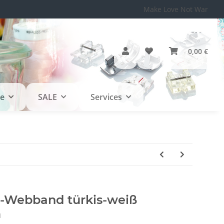
Make Love Not War
0,00 €
le
SALE
Services
i-Webband türkis-weiß
m