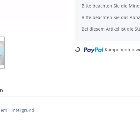
x
Bitte beachten Sie die Min
Bitte beachten Sie das Abn
Bei diesem Artikel ist die Stü
Loading...
Komponenten wer
en
uem Hintergrund