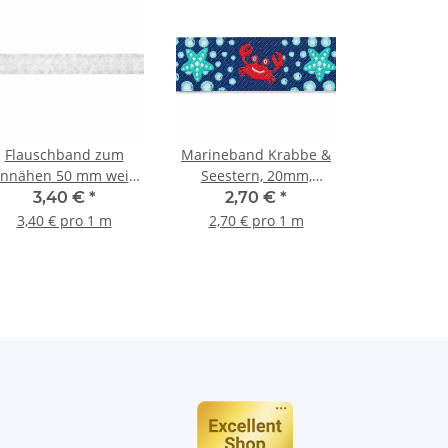
Flauschband zum
Marineband Krabbe &
nnähen 50 mm weiß
Seestern, 20mm,
969101
mehrfarbig
3,40 €
*
2,70 €
*
3,40 € pro 1 m
2,70 € pro 1 m
n