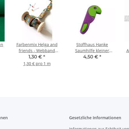
ün
Farbenmix Helga and
Stoffhaus Hanke
friends - Webband
Saumhilfe kleiner
A
12mm
Tukan lila 1 Stück
1,30 €
*
4,50 €
*
1,30 € pro 1 m
onen
Gesetzliche Informationen
Informationen zur Echtheit vo