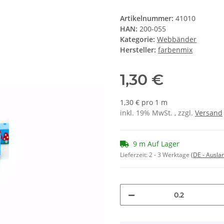
Artikelnummer:
41010
HAN:
200-055
Kategorie:
Webbänder
Hersteller:
farbenmix
1,30 €
1,30 € pro 1 m
inkl. 19% MwSt. , zzgl.
Versand
9 m Auf Lager
Lieferzeit:
2 - 3 Werktage
(DE - Ausla