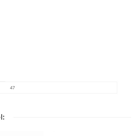
47
l: