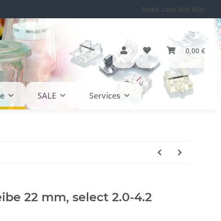
Make Love Not War
0,00 €
le
SALE
Services
be 22 mm, select 2.0-4.2