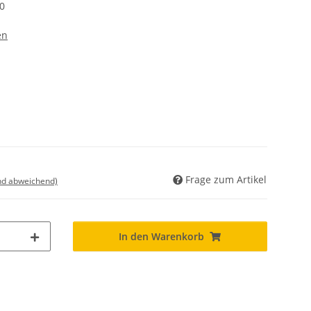
0
en
Frage zum Artikel
nd abweichend)
In den Warenkorb