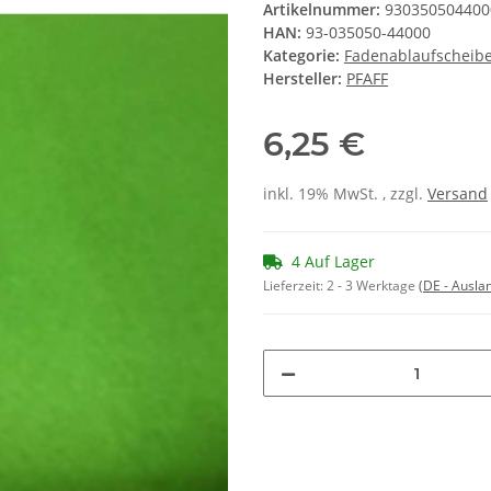
Artikelnummer:
930350504400
HAN:
93-035050-44000
Kategorie:
Fadenablaufscheib
Hersteller:
PFAFF
6,25 €
inkl. 19% MwSt. , zzgl.
Versand
4 Auf Lager
Lieferzeit:
2 - 3 Werktage
(DE - Ausla