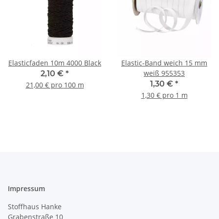
Elasticfaden 10m 4000 Black
Elastic-Band weich 15 mm
weiß 955353
2,10 €
*
1,30 €
*
21,00 € pro 100 m
1,30 € pro 1 m
Impressum
Stoffhaus Hanke
Grabenstraße 10