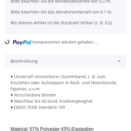
x
Bitte beachten Sie die Mindestabnahme von 0.2 m.
Bitte beachten Sie das Abnahmeintervall von 0.1 m.
Bei diesem Artikel ist die Stückzahl teilbar (z. B. 0,5).
Komponenten werden geladen ...
Loading...
Beschreibung
♥ Universell einsetzbares Gummiband, z. B. zum
Einziehen oder Aufsteppen in Rock- und Hosenbünde,
Pyjamas, u.v.m.
♥ Verschiedene Breiten
♥ Waschbar bis 60 Grad, trocknergeeignet
♥ OEKO-TEX® Standard 100
Material: 57% Polyester 43% Elastodien