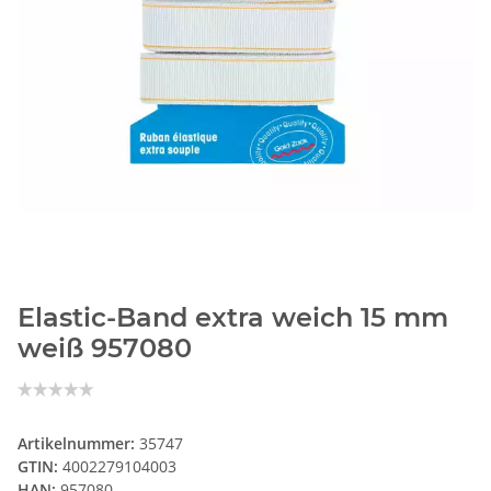
Elastic-Band extra weich 15 mm
weiß 957080
Artikelnummer:
35747
GTIN:
4002279104003
HAN:
957080