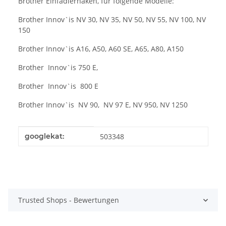
Brother Einfädlerhaken, für folgende Modelle:
Brother Innov`is NV 30, NV 35, NV 50, NV 55, NV 100, NV
150
Brother Innov`is A16, A50, A60 SE, A65, A80, A150
Brother Innov`is 750 E,
Brother Innov`is 800 E
Brother Innov`is NV 90, NV 97 E, NV 950, NV 1250
Produkteigenschaft
Wert
googlekat:
503348
Trusted Shops - Bewertungen