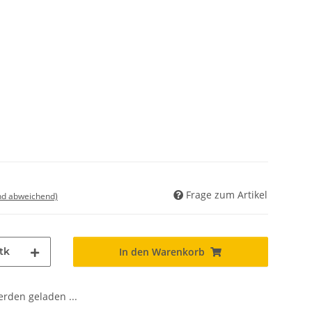
Frage zum Artikel
nd abweichend)
tk
In den Warenkorb
den geladen ...