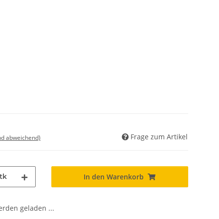
Frage zum Artikel
nd abweichend)
tk
In den Warenkorb
den geladen ...