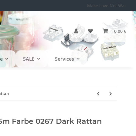
Make Love Not War
0,00 €
le
SALE
Services
attan
5m Farbe 0267 Dark Rattan