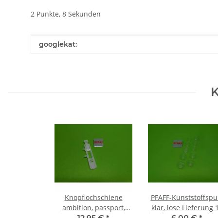
2 Punkte, 8 Sekunden
Produkteigenschaft
Wert
googlekat:
K
Knopflochschiene
PFAFF-Kunststoffspu
ambition, passport,
klar, lose Lieferung 
smarter by PFAFF
Stück