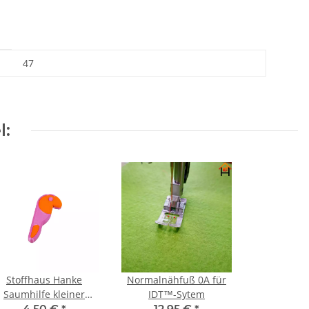
47
l:
Stoffhaus Hanke
Normalnähfuß 0A für
Saumhilfe kleiner
IDT™-Sytem
Tukan pink 1 Stück