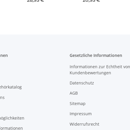
28,95 €
*
20,95 €
*
onen
Gesetzliche Informationen
Informationen zur Echtheit vo
Kundenbewertungen
Datenschutz
ehörkatalog
AGB
uns
Sitemap
Impressum
öglichkeiten
Widerrufsrecht
formationen