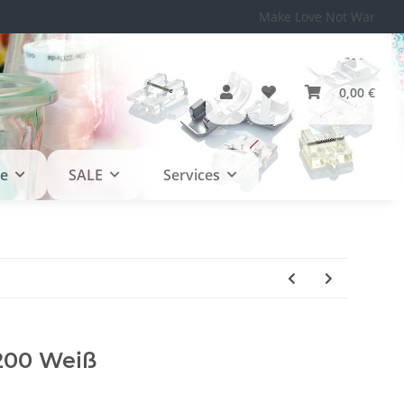
Make Love Not War
0,00 €
le
SALE
Services
200 Weiß