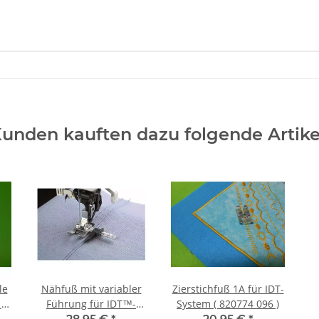
unden kauften dazu folgende Artike
le
Nähfuß mit variabler
Zierstichfuß 1A für IDT-
10
Führung für IDT™-
System ( 820774 096 )
System