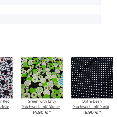
r Red
Green with Envy
Dot & Dash
rkstoff
Patchworkstoff Blumen
Patchworkstoff Punkte
chwarz,
mit Kreisen schwarz,
schwarz, weiß
*
14,90 €
*
16,90 €
*