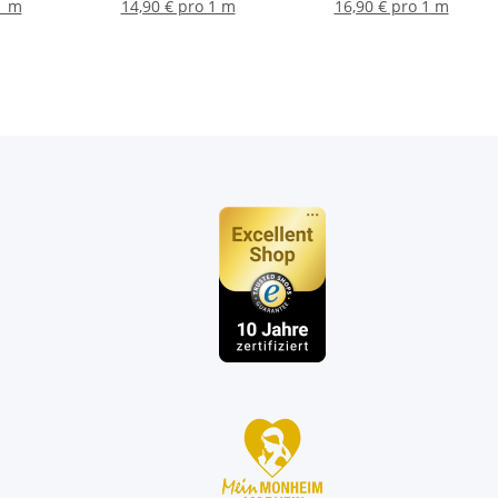
grün, weiß
1 m
14,90 € pro 1 m
16,90 € pro 1 m
n