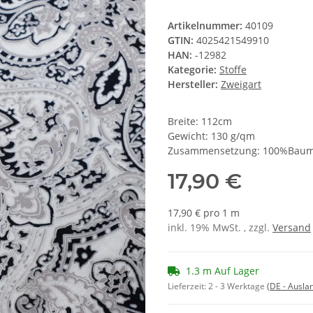
Artikelnummer:
40109
GTIN:
4025421549910
HAN:
-12982
Kategorie:
Stoffe
Hersteller:
Zweigart
Breite: 112cm
Gewicht: 130 g/qm
Zusammensetzung: 100%Baum
17,90 €
17,90 € pro 1 m
inkl. 19% MwSt. , zzgl.
Versand
1.3 m Auf Lager
Lieferzeit:
2 - 3 Werktage
(DE - Ausla