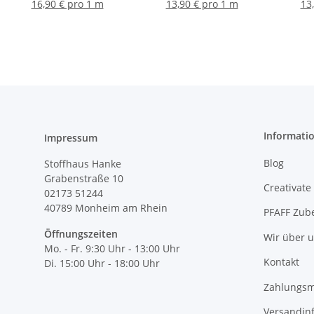
weiß, türkis, schwarz
weiß, schwarz
16,90 € pro 1 m
13,90 € pro 1 m
13
Informati
Impressum
Blog
Stoffhaus Hanke
Grabenstraße 10
Creativate
02173 51244
40789
Monheim am Rhein
PFAFF Zub
Öffnungszeiten
Wir über 
Mo. - Fr. 9:30 Uhr - 13:00 Uhr
Kontakt
Di. 15:00 Uhr - 18:00 Uhr
Zahlungsm
Versandin