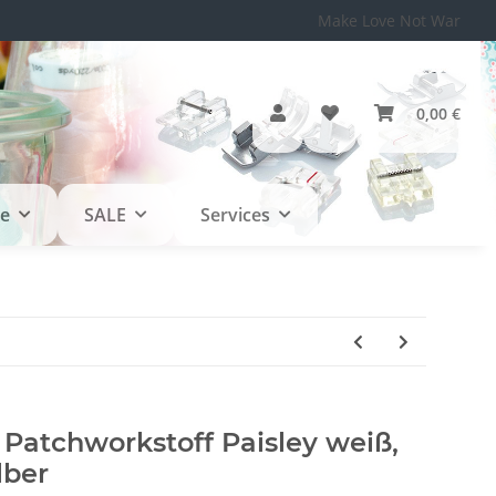
Make Love Not War
0,00 €
le
SALE
Services
Patchworkstoff Paisley weiß,
lber