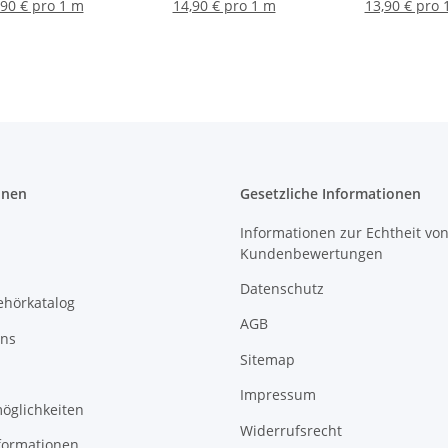
weiß, rot
grau
rot
,90 € pro 1 m
14,90 € pro 1 m
13,90 € pro 
onen
Gesetzliche Informationen
Informationen zur Echtheit vo
Kundenbewertungen
Datenschutz
ehörkatalog
AGB
uns
Sitemap
Impressum
öglichkeiten
Widerrufsrecht
formationen