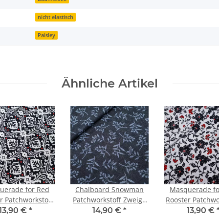
nicht elastisch
Paisley
Ähnliche Artikel
uerade for Red
Chalboard Snowman
Masquerade fo
r Patchworkstoff
Patchworkstoff Zweige
Rooster Patchwo
mente schwarz,
mit Beeren schwarz,
Blumen weiß, s
13,90 €
*
14,90 €
*
13,90 €