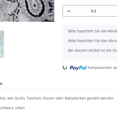
x
Bitte beachten Sie die Min
Bitte beachten Sie das Abn
Bei diesem Artikel ist die Stü
Komponenten wer
Loading...
en
te, wie Quilts, Taschen, Kissen oder Babydecken genäht werden.
schwarz, silber