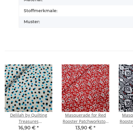
Stoffmerkmale:
Muster:
Delilah by Quilting
Masquerade for Red
Masq
Treasures
Rooster Patchworkstoff
Rooste
Patchworkstoff Tupfen
kleine Blumen rot,
Orna
16,90 €
*
13,90 €
*