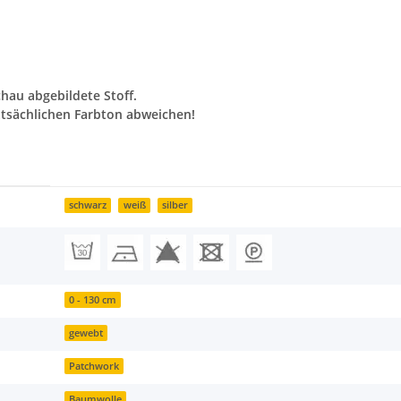
chau abgebildete Stoff.
tsächlichen Farbton abweichen!
schwarz
weiß
silber
0 - 130 cm
gewebt
Patchwork
Baumwolle