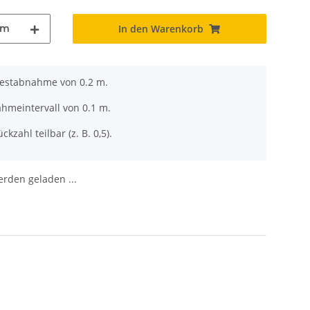
m
In den Warenkorb
destabnahme von 0.2 m.
ahmeintervall von 0.1 m.
ckzahl teilbar (z. B. 0,5).
den geladen ...