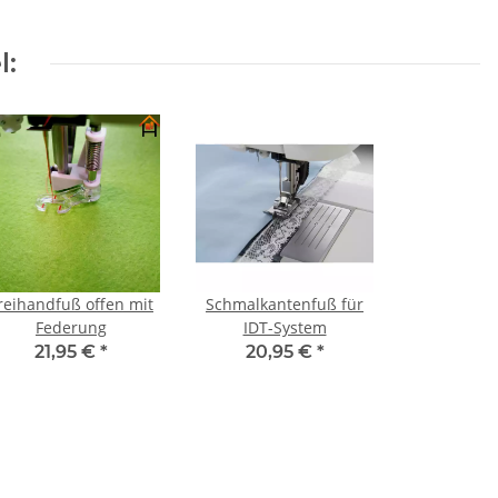
l:
reihandfuß offen mit
Schmalkantenfuß für
Federung
IDT-System
21,95 €
*
20,95 €
*