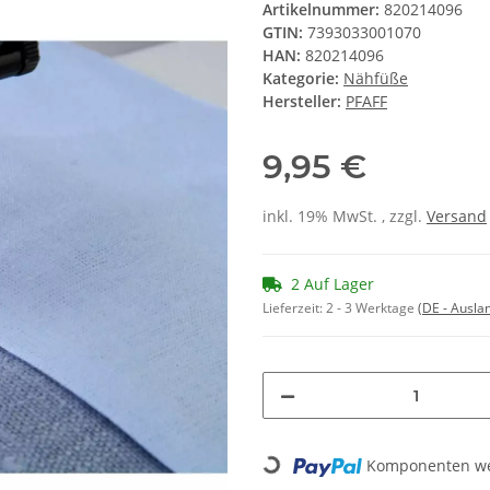
Artikelnummer:
820214096
GTIN:
7393033001070
HAN:
820214096
Kategorie:
Nähfüße
Hersteller:
PFAFF
9,95 €
inkl. 19% MwSt. , zzgl.
Versand
2 Auf Lager
Lieferzeit:
2 - 3 Werktage
(DE - Ausla
Loading...
Komponenten wer