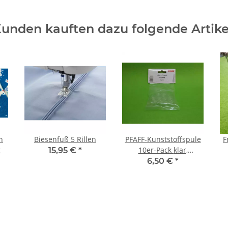
unden kauften dazu folgende Artike
h
Biesenfuß 5 Rillen
PFAFF-Kunststoffspule
F
g
10er-Pack klar,
15,95 €
*
ambition - passport
6,50 €
*