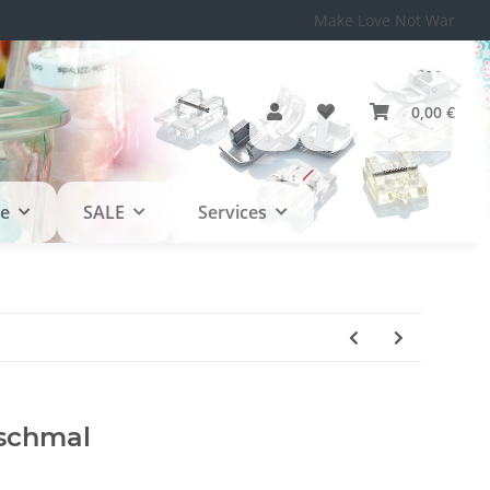
Make Love Not War
0,00 €
le
SALE
Services
 schmal