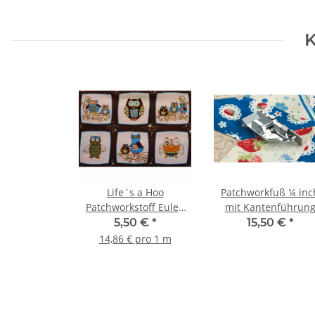
K
Life´s a Hoo
Patchworkfuß ¼ inc
Patchworkstoff Eulen
mit Kantenführun
braun, trükis, orange,
5,50 €
*
15,50 €
*
weiß, oliv
14,86 € pro 1 m