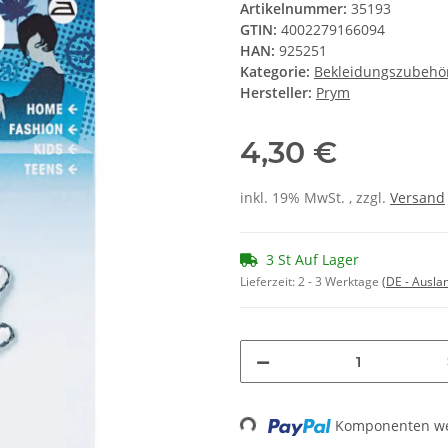
Artikelnummer:
35193
GTIN:
4002279166094
HAN:
925251
Kategorie:
Bekleidungszubehö
Hersteller:
Prym
4,30 €
inkl. 19% MwSt. , zzgl.
Versand
3 St Auf Lager
Lieferzeit:
2 - 3 Werktage
(DE - Ausla
Komponenten wer
Loading...