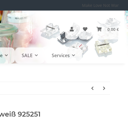
Make Love Not War
0,00 €
le
SALE
Services
weiß 925251