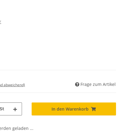
r
Frage zum Artikel
nd abweichend)
St
In den Warenkorb
den geladen ...