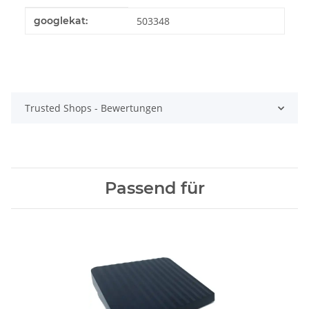
Produkteigenschaft
Wert
googlekat:
503348
Trusted Shops - Bewertungen
Passend für