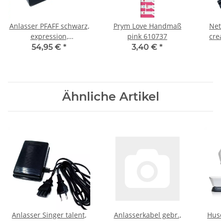
Anlasser PFAFF schwarz,
Prym Love Handmaß
Net
expression,
pink 610737
cre
performance, creative
54,95 €
*
3,40 €
*
2.0 - 720
Ähnliche Artikel
Anlasser Singer talent,
Anlasserkabel gebr.,
Hus