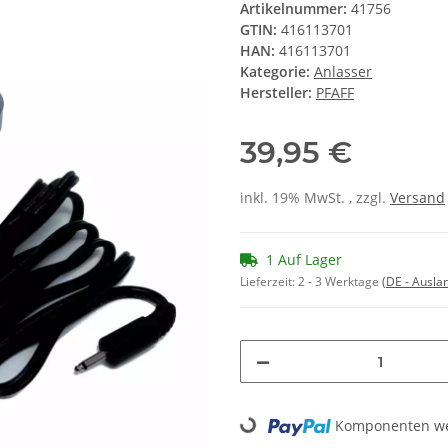
Artikelnummer:
41756
GTIN:
416113701
HAN:
416113701
Kategorie:
Anlasser
Hersteller:
PFAFF
39,95 €
inkl. 19% MwSt. , zzgl.
Versand
1 Auf Lager
Lieferzeit:
2 - 3 Werktage
(DE - Ausla
Loading...
Komponenten wer