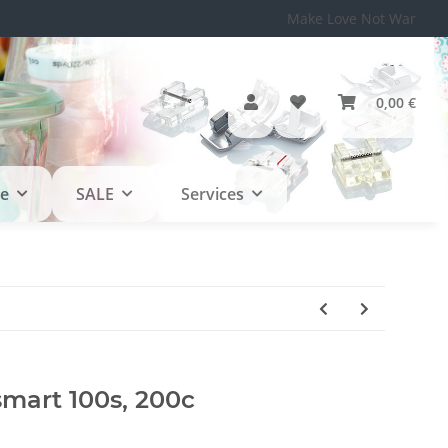
Make Love Not War
0,00 €
le
SALE
Services
mart 100s, 200c