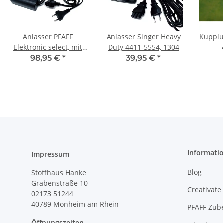
Anlasser PFAFF
Anlasser Singer Heavy
Kupplu
Elektronic select, mit
Duty 4411-5554, 1304
LED Beleuchtung Guoti
98,95 €
*
39,95 €
*
Modell NEU
Informati
Impressum
Blog
Stoffhaus Hanke
Grabenstraße 10
Creativate
02173 51244
40789
Monheim am Rhein
PFAFF Zub
Öffnungszeiten