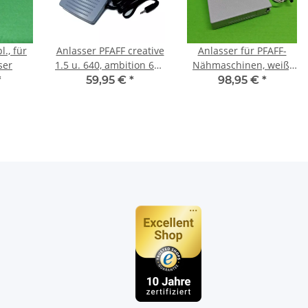
l., für
Anlasser PFAFF creative
Anlasser für PFAFF-
ser
1.5 u. 640, ambition 610
Nähmaschinen, weiß,
- 635
Typ AT 0070
*
59,95 €
*
98,95 €
*
n