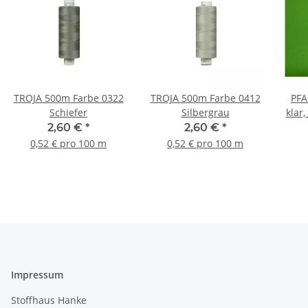
TROJA 500m Farbe 0322
TROJA 500m Farbe 0412
PFA
Schiefer
Silbergrau
klar
2,60 €
*
2,60 €
*
0,52 € pro 100 m
0,52 € pro 100 m
Impressum
Stoffhaus Hanke